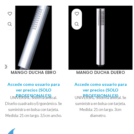
MANGO DUCHA EBRO
MANGO DUCHA DUERO
Accede como usuario para
Accede como usuario para
ver precios (SOLO
ver precios (SOLO
PROFESIONALES)
PROFESIONALES)
UNIVERSAL. Sistema antical.
UNIVERSAL. Sistema antical. Se
Diseño cuadrado y Ergonómico. Se
suministra en bolsa con tarjeta.
suministra en bolsa con tarjeta.
Medida: 21 cm largo. 3cm
Medida: 21 cm largo. 3,5cm ancho.
diametro.
2,3cm fondo.