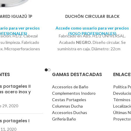
ARED IGUAZÚ 1P
DUCHÓN CIRCULAR BLACK
rio para ver precios
Accede como usuario para ver precios
OFESIONALES)
(SOLO PROFESIONALES)
ición. H1/2. Cabezal
Fabricado en ABS. H1/2 UNIVERSAL.
su limpieza. Fabricado
Acabado
NEGRO.
Diseño circular. Se
ox. Microperforaciones
suministra en caja. Diámetro: 22cm
ología laser de alta
 proporcionan una
 la piel. Multiplica la
NTES
GAMAS DESTACADAS
ENLACE
 el consumo de agua y
 del cabezal: 8cm. Se
 portageles II
Accesorios de Baño
Política P
a en blister.
s acero inox y
Complementos Inodoro
Devoluci
)
Cestas Portageles
Términos
e 29, 2020
Columnas Ducha
Localizac
Accesorios Duchas
Últimas N
Grifería Baño
Proyecto
s portageles I
 11, 2020