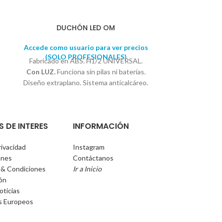
DUCHÓN LED OM
DUCHÓN CU
Accede como usuario para ver precios
(SOLO PROFESIONALES)
Accede como u
Fabricado en ABS. H1/2 UNIVERSAL.
(SOLO 
Fabricado en 
Con LUZ.
Funciona sin pilas ni baterías.
extraplan
Diseño extraplano. Sistema anticalcáreo.
anticalcáreo. 
Diámetro: 20cm
25
S DE INTERES
INFORMACIÓN
rivacidad
Instagram
ones
Contáctanos
 & Condiciones
Ir a Inicio
ión
oticias
s Europeos