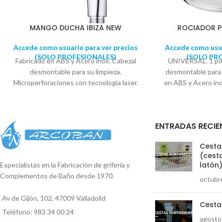
MANGO DUCHA IBIZA NEW
ROCIADOR P
Accede como usuario para ver precios
Accede como usua
(SOLO PROFESIONALES)
(SOLO PR
Fabricado en ABS y Acero inox. Cabezal
UNIVERSAL. 1 pos
desmontable para su limpieza.
desmontable para 
Microperforaciones con tecnología laser.
en ABS y Acero in
Multiplica la presión y reduce el consumo
hechas con tecn
de agua y energía. Diámetro del cabezal:
precisión que
7,5cm aprox.
EL AGUA ES UN BIEN
sensación única en
ENTRADAS RECIE
ESCASO. COLABOREMOS PARA
presión y reduce
REDUCIR EL CONSUMO
energía. Diámetro
Cestas
suministr
(cesta
latón
Especialistas en la Fabricación de grifería y
Complementos de Baño desde 1970.
octubr
Av de Gijón, 102, 47009 Valladolid
Cesta
Teléfono: 983 34 00 24
agosto