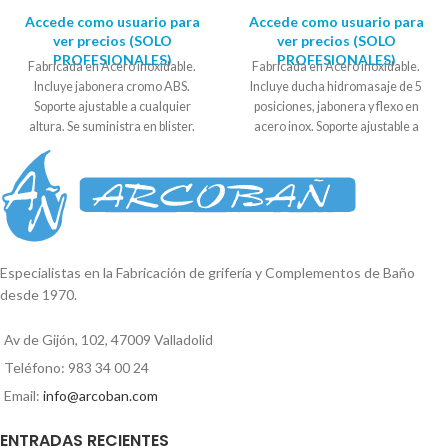
Accede como usuario para
Accede como usuario para
ver precios (SOLO
ver precios (SOLO
PROFESIONALES)
PROFESIONALES)
Fabricada en Acero inoxidable.
Fabricada en Acero inoxidable.
Incluye jabonera cromo ABS.
Incluye ducha hidromasaje de 5
Soporte ajustable a cualquier
posiciones, jabonera y flexo en
altura. Se suministra en blister.
acero inox. Soporte ajustable a
Medidas: 75cm aproxim. Diámetro
cualquier altura. Se suministra en
del tubo: 22mm
blister. Medidas: 67cm aproxim.
Diámetro del tubo: 25mm
Especialistas en la Fabricación de grifería y Complementos de Baño
desde 1970.
Av de Gijón, 102, 47009 Valladolid
Teléfono: 983 34 00 24
Email:
info@arcoban.com
ENTRADAS RECIENTES