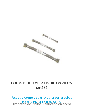
BOLSA DE 10UDS. LATIGUILLOS 20 CM
BOLSA DE 10U
MH3/8
Accede como usuario para ver precios
Accede como u
(SOLO PROFESIONALES)
(SOLO 
Trenzado de 7 hilos. Fabricado en acero
Trenzado de 7 