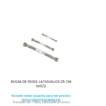
BOLSA DE 10UDS. LATIGUILLOS 25 CM
BOLSA DE 10U
HH1/2
Accede como usuario para ver precios
Accede como u
(SOLO PROFESIONALES)
(SOLO 
Trenzado de 7 hilos. Fabricado en acero
Trenzado de 7 