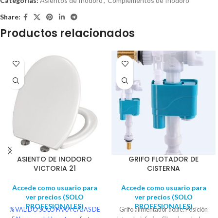
Categorías:
Asientos de Inodoro
,
Complementos de Inodoro
Share:
Productos relacionados
ASIENTO DE INODORO
GRIFO FLOTADOR DE
VICTORIA 21
CISTERNA
Accede como usuario para
Accede como usuario para
ver precios (SOLO
ver precios (SOLO
PROFESIONALES)
PROFESIONALES)
% VALIDO SOLO PARA CAJAS DE
Grifo alimentador doble: Posición