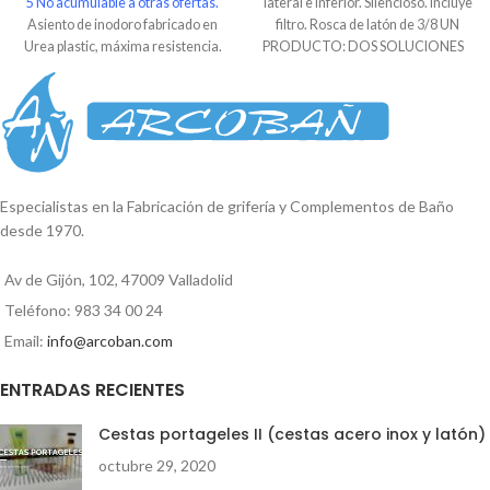
5
No acumulable a otras ofertas.
lateral e inferior. Silencioso. Incluye
Asiento de inodoro fabricado en
filtro. Rosca de latón de 3/8 UN
Urea plastic, máxima resistencia.
PRODUCTO: DOS SOLUCIONES
Color blanco.
Sistema confort
clean
: con solo pulsar un botón,
permite retirar la tapa para
conseguir una higiene perfecta.
Sistema softclose
: Caída
ralentizada. Material anti
bacteriano: Previene infecciones,
Especialistas en la Fabricación de grifería y Complementos de Baño
limpio y saludable. Bisagras
desde 1970.
regulables de 12 cm hasta 17 cm.
Se suministra en caja. Embalaje de
Av de Gijón, 102, 47009 Valladolid
5 uds.
Teléfono: 983 34 00 24
Email:
info@arcoban.com
ENTRADAS RECIENTES
Cestas portageles II (cestas acero inox y latón)
octubre 29, 2020