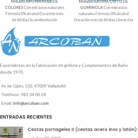
Mikado AROMA NUBE DE
Mikado AROMA OSITO DE
COLORES
Con extractos naturales
GOMINOLA
Con extractos
Fórmula 0% alcohol Duración más
naturales Fórmula 0% alcohol
de 60 días Su ambientación
Duración más de 60 días Llenará tu
constante e increíble aroma, serán
hogar del tierno, dulce e
como un paseo mágico por un
irreconocible aroma de tus
mundo lleno de dulces y golosinas.
golosinas favoritas. ¡Déjate llevar
¡Prepárate para sumergirte en un
por su dulzura y crea un ambiente
arcoíris de aromas que te
acogedor con este ambientador
alegrarán el día y te hará sentirte
único!
en las nubes!
Especialistas en la Fabricación de grifería y Complementos de Baño
desde 1970.
Av de Gijón, 102, 47009 Valladolid
Teléfono: 983 34 00 24
Email:
info@arcoban.com
ENTRADAS RECIENTES
Cestas portageles II (cestas acero inox y latón)