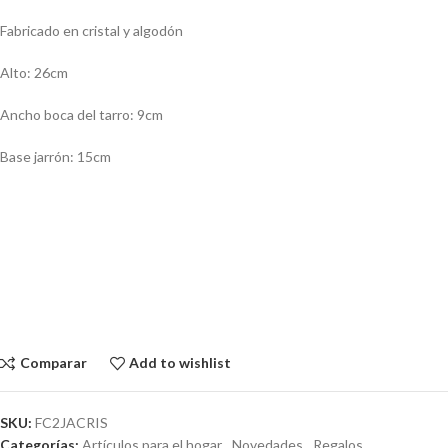
Fabricado en cristal y algodón
Alto: 26cm
Ancho boca del tarro: 9cm
Base jarrón: 15cm
Comparar
Add to wishlist
SKU:
FC2JACRIS
Categorías:
Artículos para el hogar
,
Novedades
,
Regalos