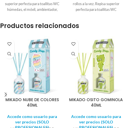
superior perfecta para toallitas WC
rollos a la vez. Repisa superior
húmedas, el móvil, ambientador,
perfecta para toallitas WC
etc.... Fabricado en madera y metal.
húmedas, el móvil, ambientador,
Alto total : 57 cm. fondo: 9 cm.
etc.... Fabricado en madera y metal.
Productos relacionados
Ancho: 15 cm. Sencillo muelle para
Alto total : 31.50 cm. fondo: 9.30
el cambio de rollo. No incluye papel
cm. Ancho: 15.00 cm. Sencillo
higiénico
muelle para el cambio de rollo.
MIKADO NUBE DE COLORES
MIKADO OSITO GOMINOLA
40ML
40ML
Accede como usuario para
Accede como usuario para
ver precios (SOLO
ver precios (SOLO
PROFESIONALES)
PROFESIONALES)