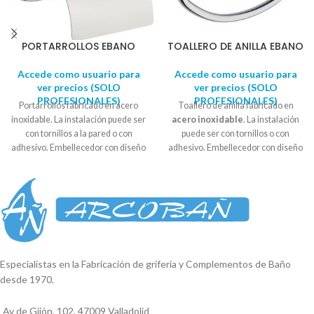
PORTARROLLOS EBANO
TOALLERO DE ANILLA EBANO
Accede como usuario para
Accede como usuario para
ver precios (SOLO
ver precios (SOLO
PROFESIONALES)
PROFESIONALES)
Portarrollos fabricado en acero
Toallero de anilla fabricado en
inoxidable. La instalación puede ser
acero inoxidable
. La instalación
con tornillos a la pared o con
puede ser con tornillos o con
adhesivo. Embellecedor con diseño
adhesivo. Embellecedor con diseño
circular. Se suministra en caja
circular. Se suministra en
caja
expositora. Diámetro soporte: 5,5
expositora
. Diámetro soporte : 5,5
cm - 6cm
- 6 cm Alto: 12cm Ancho: 20 cm
Especialistas en la Fabricación de grifería y Complementos de Baño
desde 1970.
Av de Gijón, 102, 47009 Valladolid