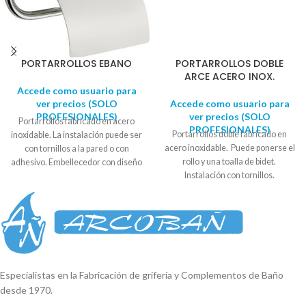
PORTARROLLOS EBANO
PORTARROLLOS DOBLE
ARCE ACERO INOX.
Accede como usuario para
ver precios (SOLO
Accede como usuario para
PROFESIONALES)
ver precios (SOLO
Portarrollos fabricado en acero
PROFESIONALES)
Portarrollos doble fabricado en
inoxidable. La instalación puede ser
acero inoxidable. Puede ponerse el
con tornillos a la pared o con
rollo y una toalla de bidet.
adhesivo. Embellecedor con diseño
Instalación con tornillos.
circular. Se suministra en caja
Embellecedor con diseño
expositora. Diámetro soporte: 5,5
cuadrado. Se suministra en caja
cm - 6cm
expositora. Medida embellecedor:
5cm x 5cm Largo: 28,5cm
Reproductor
de
vídeo
Especialistas en la Fabricación de grifería y Complementos de Baño
desde 1970.
00:00
01:35