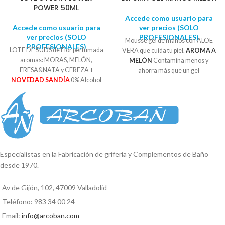
POWER 50ML
Accede como usuario para
Accede como usuario para
ver precios (SOLO
ver precios (SOLO
PROFESIONALES)
Mousse gel de manos con ALOE
PROFESIONALES)
LOTE DE 5UDS de Flor perfumada
VERA que cuida tu piel.
AROMA A
aromas: MORAS, MELÓN,
MELÓN
Contamina menos y
FRESA&NATA y CEREZA +
ahorra más que un gel
NOVEDAD SANDÍA
0% Alcohol
convencional, ya que el dosificador
Con extractos naturales
que lleva incorporado utiliza
Instrucciones: Quitar el tapón,
solamente el gel que necesitas,
introducir la flor en el frasco. La flor
gracias a su sistema MOUSSE. Bote
absorbe el perfume en su interior
de 250ml
ambientando durante más de 30
días su hogar
Especialistas en la Fabricación de grifería y Complementos de Baño
desde 1970.
Av de Gijón, 102, 47009 Valladolid
Teléfono: 983 34 00 24
Email:
info@arcoban.com