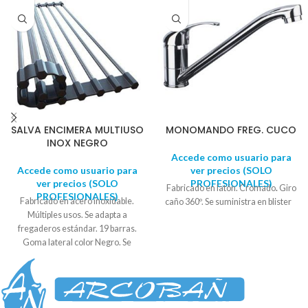
SALVA ENCIMERA MULTIUSO
MONOMANDO FREG. CUCO
INOX NEGRO
Accede como usuario para
Accede como usuario para
ver precios (SOLO
ver precios (SOLO
PROFESIONALES)
Fabricado en latón. Cromado
.
Giro
PROFESIONALES)
Fabricado en acero inoxidable.
caño 360º. Se suministra en blister
Múltiples usos. Se adapta a
fregaderos estándar. 19 barras.
Goma lateral color Negro. Se
suministra en blister expositor.
Medidas: Ancho: 48 cm Alto: 35 cm