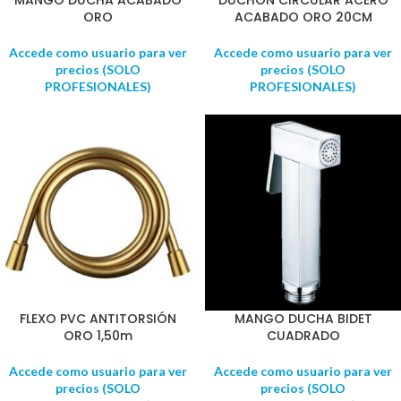
MANGO DUCHA ACABADO
DUCHÓN CIRCULAR ACERO
ORO
ACABADO ORO 20CM
Accede como usuario para ver
Accede como usuario para ver
precios (SOLO
precios (SOLO
PROFESIONALES)
PROFESIONALES)
FLEXO PVC ANTITORSIÓN
MANGO DUCHA BIDET
ORO 1,50m
CUADRADO
Accede como usuario para ver
Accede como usuario para ver
precios (SOLO
precios (SOLO