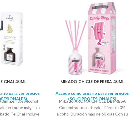
E CHAI 40ML
MIKADO CHICLE DE FRESA 40ML
rio para ver precios
Accede como usuario para ver precios
OFESIONALES)
(SOLO PROFESIONALES)
40ml Zen
0% Alcohol
Mikado AROMA CHICLE DE FRESA
Dale un toque mágico a
Con extractos naturales Fórmula 0%
kado Te Chai
Incluye
alcohol Duración más de 60 días Con su
orativa. Perfume
aroma irresistible a chicle de fresa y
os aporta un poder de
extractos naturales, llenará tus espacios