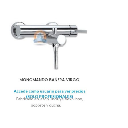
MONOMANDO BAÑERA VIRGO
VASO 
Accede como usuario para ver precios
Accede como u
(SOLO PROFESIONALES)
(SOLO 
Fabricado en latón. Incluye flexo inox,
Fabricado en r
soporte y ducha.
en rojo. Presen
del vaso: Alt