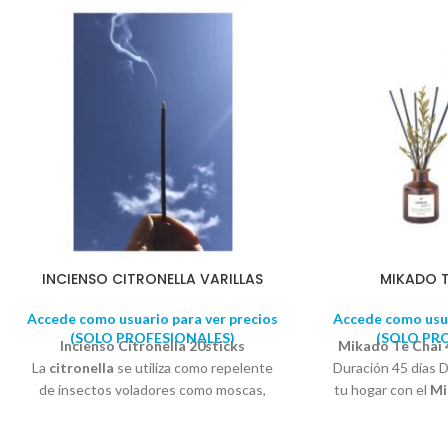
INCIENSO CITRONELLA VARILLAS
MIKADO T
Accede como usuario para ver precios
Accede como usua
(SOLO PROFESIONALES)
(SOLO PR
Incienso Citronella 20sticks
Mikado Te Chai 
La
citronella
se utiliza como repelente
Duración 45 días 
de insectos voladores como moscas,
tu hogar con el
Mi
mosquitos y avispas. El olor de
una flor dec
la
citronela
funciona enmascarando
concentrado que n