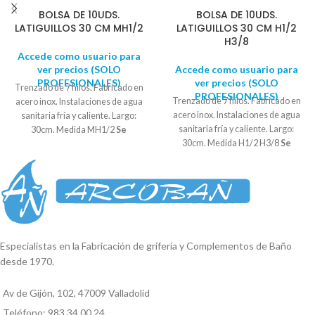
BOLSA DE 10UDS.
BOLSA DE 10UDS.
LATIGUILLOS 30 CM MH1/2
LATIGUILLOS 30 CM H1/2
H3/8
Accede como usuario para
ver precios (SOLO
Accede como usuario para
PROFESIONALES)
ver precios (SOLO
Trenzado de 7 hilos. Fabricado en
PROFESIONALES)
Trenzado de 7 hilos. Fabricado en
acero inox. Instalaciones de agua
acero inox. Instalaciones de agua
sanitaria fría y caliente. Largo:
sanitaria fría y caliente. Largo:
30cm. Medida MH1/2
Se
30cm. Medida H1/2 H3/8
Se
suministra en bolsas de 10
suministra en bolsas de 10
UNIDADES
UNIDADES
Especialistas en la Fabricación de grifería y Complementos de Baño
desde 1970.
Av de Gijón, 102, 47009 Valladolid
Teléfono: 983 34 00 24