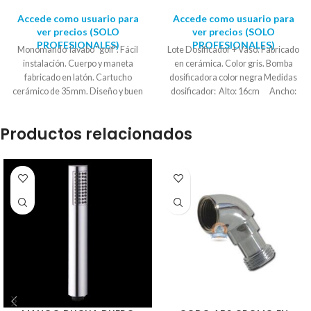
Accede como usuario para
Accede como usuario para
ver precios (SOLO
ver precios (SOLO
PROFESIONALES)
PROFESIONALES)
Monomando lavabo "golf". Fácil
Lote Dosificador + Vaso. Fabricado
instalación. Cuerpo y maneta
en cerámica. Color gris. Bomba
fabricado en latón. Cartucho
dosificadora color negra Medidas
cerámico de 35mm. Diseño y buen
dosificador: Alto: 16cm Ancho:
precio. Latiguillos y herrajes
7cm Medidas vaso: Alto:
incluidos.
EAN
: 8435070311565
10cm Diámetro: 7,5cm
Productos relacionados