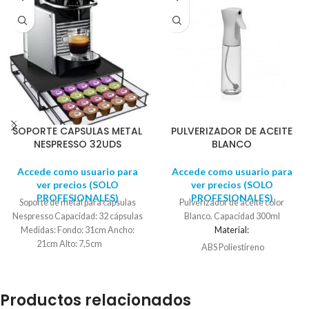
SOPORTE CAPSULAS METAL
PULVERIZADOR DE ACEITE
NESPRESSO 32UDS
BLANCO
Accede como usuario para
Accede como usuario para
ver precios (SOLO
ver precios (SOLO
PROFESIONALES)
PROFESIONALES)
Soporte de metal para cápsulas
Pulverizador de aceite color
Nespresso Capacidad: 32 cápsulas
Blanco. Capacidad 300ml
Medidas: Fondo: 31cm Ancho:
Material:
21cm Alto: 7,5cm
ABS Poliestireno
Largo:
5.9 cm.
Ancho:
Productos relacionados