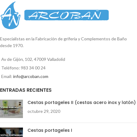
fregaderos, con 2 tomas para
lavadora y lavavajillas
Monomando freg. Pelícano acero
inox
Especialistas en la Fabricación de grifería y Complementos de Baño
desde 1970.
Av de Gijón, 102, 47009 Valladolid
Teléfono: 983 34 00 24
Email:
info@arcoban.com
ENTRADAS RECIENTES
Cestas portageles II (cestas acero inox y latón)
octubre 29, 2020
Cestas portageles I