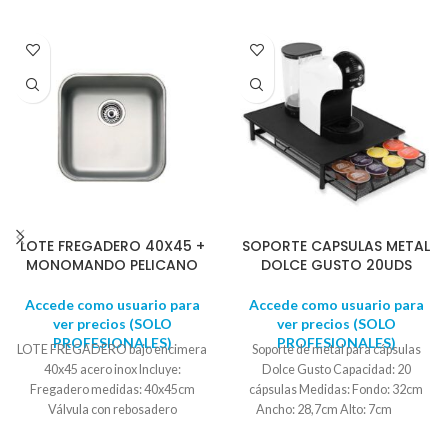
5.9 cm.
Alto:
24.5 cm.
LOTE FREGADERO 40X45 +
SOPORTE CAPSULAS METAL
MONOMANDO PELICANO
DOLCE GUSTO 20UDS
Accede como usuario para
Accede como usuario para
ver precios (SOLO
ver precios (SOLO
PROFESIONALES)
PROFESIONALES)
LOTE FREGADERO bajo encimera
Soporte de metal para cápsulas
40x45 acero inox Incluye:
Dolce Gusto Capacidad: 20
Fregadero medidas: 40x45cm
cápsulas Medidas: Fondo: 32cm
Válvula con rebosadero
Ancho: 28,7cm Alto: 7cm
Sifón curvo salva espacio para