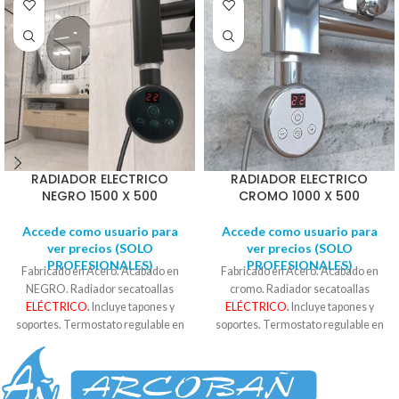
RADIADOR ELECTRICO
RADIADOR ELECTRICO
NEGRO 1500 X 500
CROMO 1000 X 500
Accede como usuario para
Accede como usuario para
ver precios (SOLO
ver precios (SOLO
PROFESIONALES)
PROFESIONALES)
Fabricado en Acero. Acabado en
Fabricado en Acero. Acabado en
NEGRO. Radiador secatoallas
cromo. Radiador secatoallas
ELÉCTRICO.
Incluye tapones y
ELÉCTRICO.
Incluye tapones y
soportes. Termostato regulable en
soportes. Termostato regulable en
temperatura y tiempo hasta 5h.
temperatura y tiempo hasta 5h.
600W Consulte con un instalador
400W. Consulte con un instalador
profesional para su instalación.
profesional para su instalación.
Medidas: 45 cm de centro a centro
Medidas: 45 cm de centro a centro