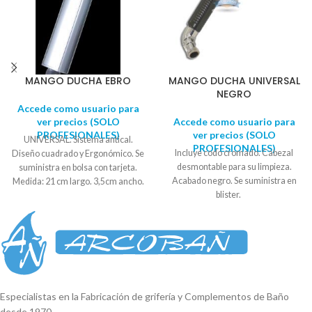
MANGO DUCHA EBRO
MANGO DUCHA UNIVERSAL
NEGRO
Accede como usuario para
ver precios (SOLO
Accede como usuario para
PROFESIONALES)
ver precios (SOLO
UNIVERSAL. Sistema antical.
PROFESIONALES)
Incluye codo cromado. Cabezal
Diseño cuadrado y Ergonómico. Se
desmontable para su limpieza.
suministra en bolsa con tarjeta.
Acabado negro. Se suministra en
Medida: 21 cm largo. 3,5cm ancho.
blister.
2,3cm fondo.
Especialistas en la Fabricación de grifería y Complementos de Baño
desde 1970.