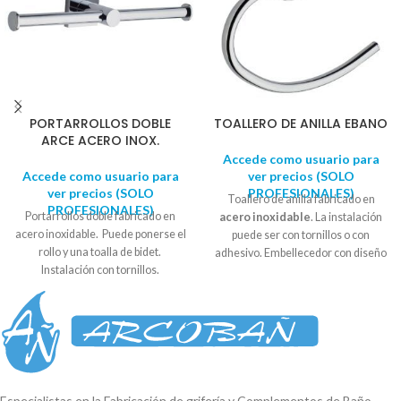
PORTARROLLOS DOBLE
TOALLERO DE ANILLA EBANO
ARCE ACERO INOX.
Accede como usuario para
Accede como usuario para
ver precios (SOLO
ver precios (SOLO
PROFESIONALES)
Toallero de anilla fabricado en
PROFESIONALES)
Portarrollos doble fabricado en
acero inoxidable
. La instalación
acero inoxidable. Puede ponerse el
puede ser con tornillos o con
rollo y una toalla de bidet.
adhesivo. Embellecedor con diseño
Instalación con tornillos.
circular. Se suministra en
caja
Embellecedor con diseño
expositora
. Diámetro soporte : 5,5
cuadrado. Se suministra en caja
- 6 cm Alto: 12cm Ancho: 20 cm
expositora. Medida embellecedor:
5cm x 5cm Largo: 28,5cm
Reproductor
de
vídeo
Especialistas en la Fabricación de grifería y Complementos de Baño