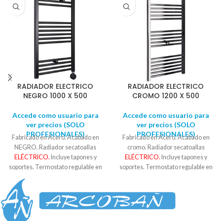
RADIADOR ELECTRICO
RADIADOR ELECTRICO
NEGRO 1000 X 500
CROMO 1200 X 500
Accede como usuario para
Accede como usuario para
ver precios (SOLO
ver precios (SOLO
PROFESIONALES)
PROFESIONALES)
Fabricado en Acero. Acabado en
Fabricado en Acero. Acabado en
NEGRO. Radiador secatoallas
cromo. Radiador secatoallas
ELÉCTRICO.
Incluye tapones y
ELÉCTRICO.
Incluye tapones y
soportes. Termostato regulable en
soportes. Termostato regulable en
temperatura y tiempo hasta 5h.
temperatura y tiempo hasta 5h.
400W Consulte con un instalador
600W. Consulte con un instalador
profesional para su instalación.
profesional para su instalación.
Medidas: 45 cm de centro a centro
Medidas: 45 cm de centro a centro
Tubos de 22mm de diámetro 1000
Tubos de 22mm de diámetro 1200