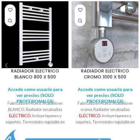
RADIADOR ELECTRICO
RADIADOR ELECTRICO
BLANCO 800 X 500
CROMO 1000 X 500
Accede como usuario para
Accede como usuario para
ver precios (SOLO
ver precios (SOLO
PROFESIONALES)
PROFESIONALES)
Fabricado en Acero. Acabado en
Fabricado en Acero. Acabado en
BLANCO. Radiador secatoallas
cromo. Radiador secatoallas
ELÉCTRICO.
Incluye tapones y
ELÉCTRICO.
Incluye tapones y
soportes. Termostato regulable en
soportes. Termostato regulable en
temperatura y tiempo hasta 5h.
temperatura y tiempo hasta 5h.
400W Consulte con un instalador
400W. Consulte con un instalador