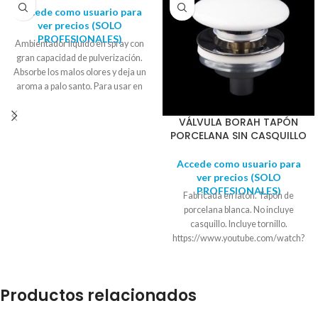
Accede como usuario para
ver precios (SOLO
PROFESIONALES)
Ambientador líquido en spray con
gran capacidad de pulverización.
Absorbe los malos olores y deja un
aroma a palo santo. Para usar en
baño, cocina, tabaco, zona
mascotas, tejidos…
VÁLVULA BORAH TAPÓN
PORCELANA SIN CASQUILLO
Accede como usuario para
ver precios (SOLO
PROFESIONALES)
Fabricada en latón. Tapón de
porcelana blanca. No incluye
casquillo. Incluye tornillo.
https://www.youtube.com/watch?
v=8EVSYl5dEn4
Productos relacionados