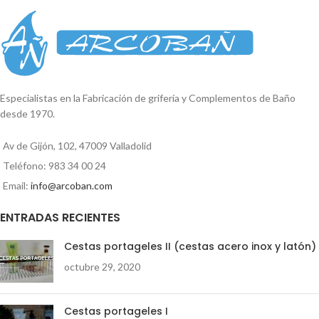
ensalada. Pala multiusos. Cuchara
5.9 cm.
escurridora. Pala escurridora.
Ancho:
Medidas: Alto: 30,5cm Ancho:
5.9 cm.
7cm Fondo: 2cm
Alto:
24.5 cm.
Especialistas en la Fabricación de grifería y Complementos de Baño
desde 1970.
Av de Gijón, 102, 47009 Valladolid
Teléfono: 983 34 00 24
Email:
info@arcoban.com
ENTRADAS RECIENTES
Cestas portageles II (cestas acero inox y latón)
octubre 29, 2020
Cestas portageles I