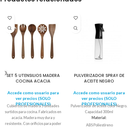
SET 5 UTENSILIOS MADERA
PULVERIZADOR SPRAY DE
COCINA ACACIA
ACEITE NEGRO
Accede como usuario para
Accede como usuario para
ver precios (SOLO
ver precios (SOLO
PROFESIONALES)
PROFESIONALES)
Cubiertos de madera 5 unidades
Pulverizador de aceite color Negro.
surtidos para cocina. Fabricados en
Capacidad 300ml
acacia. Madera muy dura y
Material:
resistente. Con orificios para poder
ABS Poliestireno
colgar de barras. Set para servir
Largo: