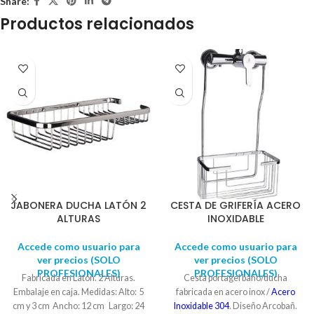
Share:
Productos relacionados
JABONERA DUCHA LATÓN 2
CESTA DE GRIFERÍA ACERO
ALTURAS
INOXIDABLE
Accede como usuario para
Accede como usuario para
ver precios (SOLO
ver precios (SOLO
PROFESIONALES)
PROFESIONALES)
Fabricada en Latón. 2 Alturas.
Cesta portagel baño/ducha
Embalaje en caja. Medidas: Alto: 5
fabricada en acero inox /
Acero
cm y 3 cm Ancho: 12 cm Largo: 24
Inoxidable 304
. Diseño Arcobañ.