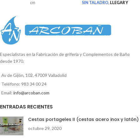
cm
SIN TALADRO,
LLEGAR Y
COLOCAR
UNIVERSAL
, adaptable
a todas las griferías del mercado.
Ganchos con protector de silicona
antirayaduras. Embalaje en caja
expositora. Altura total: 47 cm
Medidas de la cesta: Alto: 13 cm
Fondo: 14 cm Ancho: 25 cm
Especialistas en la Fabricación de grifería y Complementos de Baño
desde 1970.
Av de Gijón, 102, 47009 Valladolid
Teléfono: 983 34 00 24
Email:
info@arcoban.com
ENTRADAS RECIENTES
Cestas portageles II (cestas acero inox y latón)
octubre 29, 2020