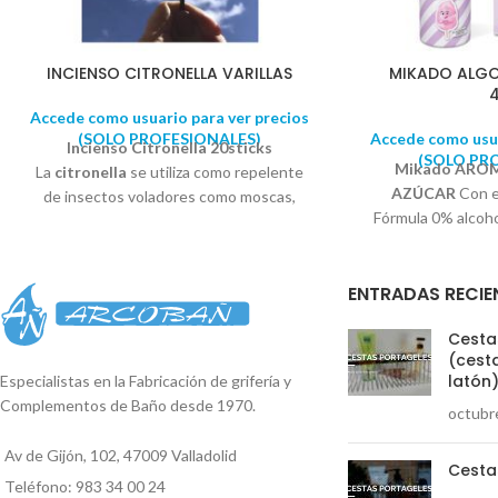
INCIENSO CITRONELLA VARILLAS
MIKADO ALG
Accede como usuario para ver precios
(SOLO PROFESIONALES)
Accede como usua
Incienso Citronella 20sticks
(SOLO PR
Mikado ARO
La
citronella
se utiliza como repelente
AZÚCAR
Con e
de insectos voladores como moscas,
Fórmula 0% alcoh
mosquitos y avispas. El olor de
días Dale un toque
la
citronela
funciona enmascarando
el
Mikado Algod
otros olores que son atractivos para los
ENTRADAS RECIE
que su aroma te 
insectos y de esta forma el insecto no se
lleno de dulzura y 
acerca. Incienso Citronela para disfrutar
Cestas
su encanto azucar
de un
aroma cítrico
que permanece en
(cesta
tu 
el ambiente dejando un
agradable olor.
latón
Especialistas en la Fabricación de grifería y
Complementos de Baño desde 1970.
octubr
Av de Gijón, 102, 47009 Valladolid
Cesta
Teléfono: 983 34 00 24