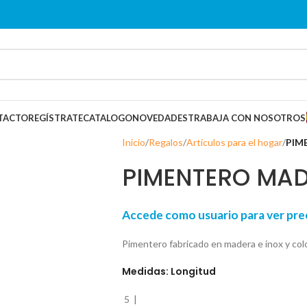
TACTO
REGÍSTRATE
CATALOGO
NOVEDADES
TRABAJA CON NOSOTROS
Inicio
Regalos
Artículos para el hogar
PIM
PIMENTERO MA
Accede como usuario para ver p
Pimentero fabricado en madera e inox y c
Medidas: Longitud
5
|