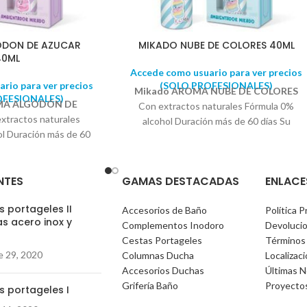
ODON DE AZUCAR
MIKADO NUBE DE COLORES 40ML
40ML
Accede como usuario para ver precios
rio para ver precios
(SOLO PROFESIONALES)
Mikado AROMA NUBE DE COLORES
OFESIONALES)
MA ALGODÓN DE
Con extractos naturales Fórmula 0%
xtractos naturales
alcohol Duración más de 60 días Su
ol Duración más de 60
ambientación constante e increíble
 mágico a tu hogar con
aroma, serán como un paseo mágico por
ón de Azúcar
y deja
un mundo lleno de dulces y golosinas.
NTES
GAMAS DESTACADAS
ENLACE
transporte a un mundo
¡Prepárate para sumergirte en un
felicidad. ¡Disfruta de
arcoíris de aromas que te alegrarán el día
 portageles II
ado en cada rincón de
Accesorios de Baño
Política P
y te hará sentirte en las nubes!
s acero inox y
hogar!
Complementos Inodoro
Devoluci
)
Cestas Portageles
Términos
e 29, 2020
Columnas Ducha
Localizac
Accesorios Duchas
Últimas N
Grifería Baño
Proyecto
s portageles I