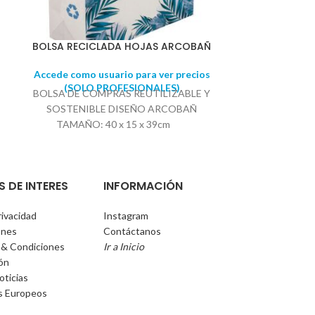
BOLSA RECICLADA HOJAS ARCOBAÑ
VASO 
Accede como usuario para ver precios
Accede como u
(SOLO PROFESIONALES)
(SOLO 
BOLSA DE COMPRAS REUTILIZABLE Y
Fabricado en r
SOSTENIBLE DISEÑO ARCOBAÑ
en negro. Pr
TAMAÑO: 40 x 15 x 39cm
Medidas de
Diá
S DE INTERES
INFORMACIÓN
rivacidad
Instagram
ones
Contáctanos
 & Condiciones
Ir a Inicio
ión
oticias
s Europeos