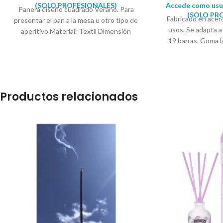
(SOLO PROFESIONALES)
Accede como usua
Panera diseño cuadrado Verano. Para
(SOLO PR
Fabricado en acero
presentar el pan a la mesa u otro tipo de
usos. Se adapta a
aperitivo Material: Textil Dimensión
19 barras. Goma l
cesta grande: Largo: 28cm Ancho:
suministra en blis
18cm Alto: 14cm Dimensión cesta
Ancho: 48 
grande: Largo: 25cm Ancho: 15cm
Alto: 12cm Dimensión cesta grande:
Largo: 22cm Ancho: 12cm Alto: 10cm
Productos relacionados