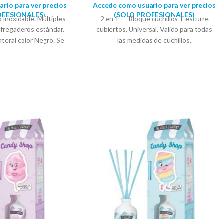
rio para ver precios
Accede como usuario para ver precios
OFESIONALES)
(SOLO PROFESIONALES)
 inoxidable. Múltiples
2 en 1 – Bloque cuchillos + escurre
 fregaderos estándar.
cubiertos. Universal. Valido para todas
ateral color Negro. Se
las medidas de cuchillos.
ter expositor. Medidas:
Organizador/escurridor de cubiertos
cm Alto: 35 cm
cocina . Fabricado en ABS. Color Blanco
Medidas: Alto: 23cm Ancho: 22cm
Fondo: 14cm