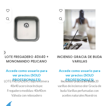
LOTE FREGADERO 40X40 +
INCIENSO GRACIA DE BUDA
MONOMANDO PELICANO
VARILLAS
Accede como usuario para
Accede como usuario para
ver precios (SOLO
ver precios (SOLO
PROFESIONALES)
PROFESIONALES)
LOTE FREGADERO bajo encimera
Incienso Gracia de Buda
20
40x40 acero inox Incluye:
varillas de incienso olor Gracia de
Fregadero medidas: 40x40cm
buda Varillas perfumadas con
Válvula con rebosadero
aceites naturales
Nuestros
Sifón curvo salva espacio para
inciensos aromatizadores están
fregaderos, con 2 tomas para
formulados con extractos