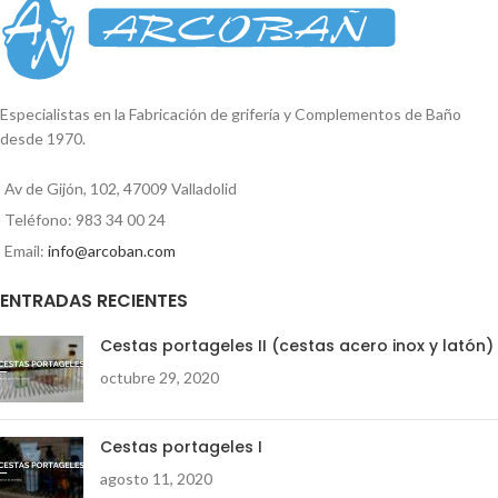
lavadora y lavavajillas
naturales para conseguir aromas
Monomando freg. Pelícano acero
exclusivos y dotarlos de
inox
características propias de la
aromaterapia.
Especialistas en la Fabricación de grifería y Complementos de Baño
desde 1970.
Av de Gijón, 102, 47009 Valladolid
Teléfono: 983 34 00 24
Email:
info@arcoban.com
ENTRADAS RECIENTES
Cestas portageles II (cestas acero inox y latón)
octubre 29, 2020
Cestas portageles I
agosto 11, 2020