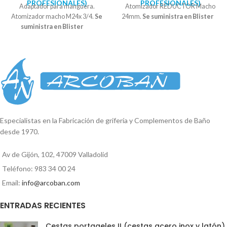
PROFESIONALES)
PROFESIONALES)
Adaptador para manguera.
Atomizador REDUCTOR Macho
Atomizador macho M24x 3/4.
Se
24mm.
Se suministra en Blister
suministra en Blister
Especialistas en la Fabricación de grifería y Complementos de Baño
desde 1970.
Av de Gijón, 102, 47009 Valladolid
Teléfono: 983 34 00 24
Email:
info@arcoban.com
ENTRADAS RECIENTES
Cestas portageles II (cestas acero inox y latón)