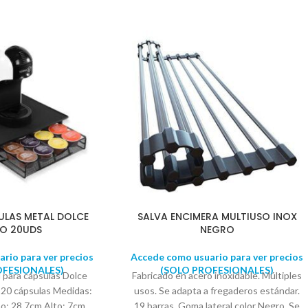
ULAS METAL DOLCE
SALVA ENCIMERA MULTIUSO INOX
O 20UDS
NEGRO
rio para ver precios
Accede como usuario para ver precios
OFESIONALES)
(SOLO PROFESIONALES)
 para cápsulas Dolce
Fabricado en acero inoxidable. Múltiples
 20 cápsulas Medidas:
usos. Se adapta a fregaderos estándar.
o: 28,7cm Alto: 7cm
19 barras. Goma lateral color Negro. Se