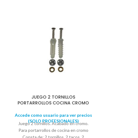
JUEGO 2 TORNILLOS
LOTE FR
PORTARROLLOS COCINA CROMO
MONO
Accede como usuario para ver precios
Accede como u
(SOLO PROFESIONALES)
(SOLO 
Juego 2 tornillos. Acabado en cromo.
LOTE FREGADE
Para portarrollos de cocina en cromo
acer
Consta de: 2 tornillos, 2 tacos, 2
Fregader