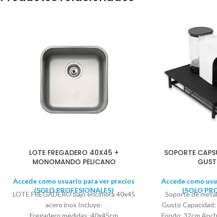
LOTE FREGADERO 40X45 +
SOPORTE CAPS
MONOMANDO PELICANO
GUST
Accede como usuario para ver precios
Accede como usua
(SOLO PROFESIONALES)
(SOLO PR
LOTE FREGADERO bajo encimera 40x45
Soporte de metal
acero inox Incluye:
Gusto Capacidad:
Fregadero medidas: 40x45cm
Fondo: 32cm Anch