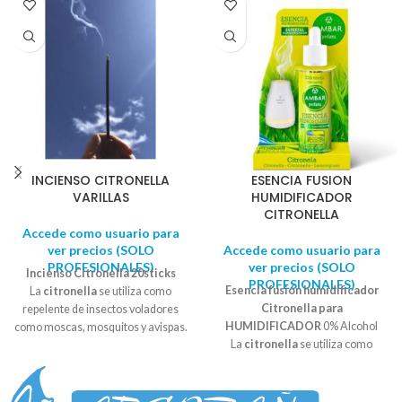
INCIENSO CITRONELLA
ESENCIA FUSION
VARILLAS
HUMIDIFICADOR
CITRONELLA
Accede como usuario para
ver precios (SOLO
Accede como usuario para
PROFESIONALES)
ver precios (SOLO
Incienso Citronella 20sticks
PROFESIONALES)
Esencia fusión humidificador
La
citronella
se utiliza como
Citronella para
repelente de insectos voladores
HUMIDIFICADOR
0% Alcohol
como moscas, mosquitos y avispas.
La
citronella
se utiliza como
El olor de la
citronela
funciona
repelente de insectos voladores
enmascarando otros olores que
como moscas, mosquitos y avispas.
son atractivos para los insectos y de
El olor de la
citronela
funciona
esta forma el insecto no se acerca.