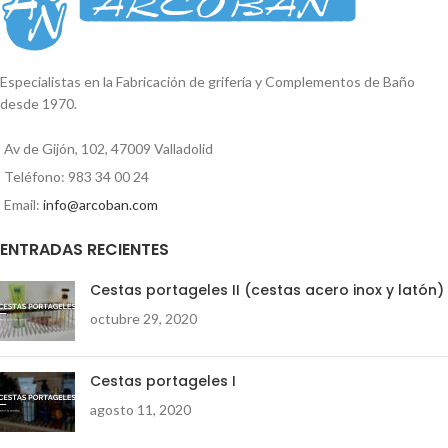
enmascarando otros olores que
Incienso Citronela para disfrutar de
son atractivos para los insectos y de
un
aroma cítrico
que permanece
esta forma el insecto no se acerca.
en el ambiente dejando un
Las Esencias se diluyen en agua sin
agradable olor.
Especialistas en la Fabricación de grifería y Complementos de Baño
dejar residuo, alargando la vida del
desde 1970.
difusor.
Aroma más puro e intenso.
Se recomienda un máximo de 2 ml
Av de Gijón, 102, 47009 Valladolid
de esencia por depósito de 120 ml
de agua.
Teléfono: 983 34 00 24
Email:
info@arcoban.com
ENTRADAS RECIENTES
Cestas portageles II (cestas acero inox y latón)
octubre 29, 2020
Cestas portageles I
agosto 11, 2020