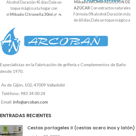
Mikado AROMA ALGODÓN DE
Alcohol Duración 45 días Dale un
AZÚCAR
Con extractos naturales
toque mágico a tu hogar con
Fórmula 0% alcohol Duración más
el
Mikado Citronella 30ml
🌿 🦟
de 60 días Dale un toque mágico a
¡Repelente natural de insectos!
tu hogar con el
Mikado Algodón
Este ambientador de mikado es tu
de Azúcar
y deja que su aroma te
arma secreta contra los molestos
transporte a un mundo lleno de
insectos. Su fragancia natural de
dulzura y felicidad. ¡Disfruta de su
citronela actúa como un repelente
encanto azucarado en cada rincón
eficaz, manteniendo tu hogar libre
de tu hogar!
de mosquitos y otros insectos no
deseados. 🌿 🦟
Frescura
Especialistas en la Fabricación de grifería y Complementos de Baño
aromática
: Disfruta de una
desde 1970.
explosión de frescura en tu hogar
con el aroma refrescante y
Av de Gijón, 102, 47009 Valladolid
revitalizante de la citronela. Cada
Teléfono: 983 34 00 24
inhalación te transportará a un
jardín verde y sereno, llenando tus
Email:
info@arcoban.com
espacios con una fragancia
estimulante y agradable.
ENTRADAS RECIENTES
Cestas portageles II (cestas acero inox y latón)