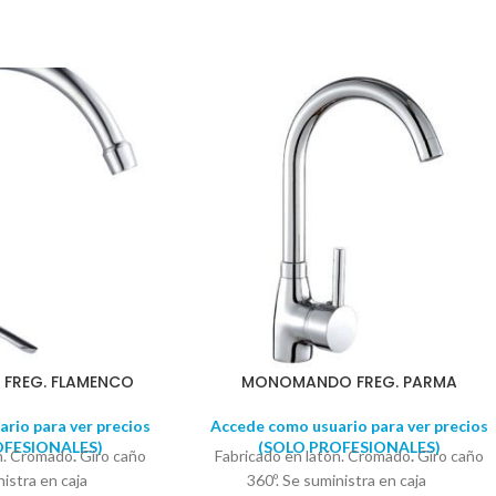
FREG. FLAMENCO
MONOMANDO FREG. PARMA
rio para ver precios
Accede como usuario para ver precios
OFESIONALES)
(SOLO PROFESIONALES)
ón. Cromado
.
Giro caño
Fabricado en latón. Cromado
.
Giro caño
inistra en caja
360º. Se suministra en caja