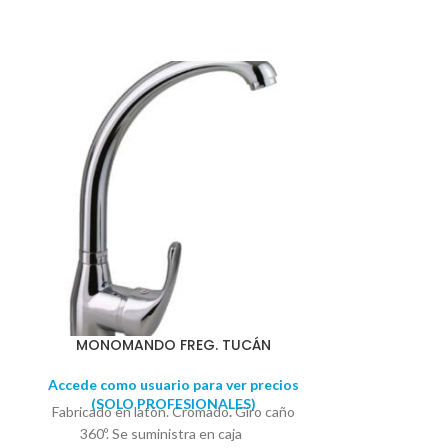
MONOMANDO FREG. TUCÁN
MONOMAN
Accede como usuario para ver precios
Accede como u
(SOLO PROFESIONALES)
(SOLO 
Fabricado en latón. Cromado
.
Giro caño
Fabricado en 
360º. Se suministra en caja
360º. Se 