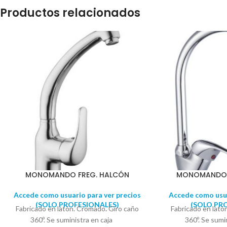
Productos relacionados
MONOMANDO FREG. HALCÓN
MONOMANDO 
Accede como usuario para ver precios
Accede como usua
(SOLO PROFESIONALES)
(SOLO PR
Fabricado en latón. Cromado
.
Giro caño
Fabricado en lat
360º. Se suministra en caja
360º. Se sum