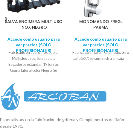
SALVA ENCIMERA MULTIUSO
MONOMANDO FREG.
INOX NEGRO
PARMA
Accede como usuario para
Accede como usuario para
ver precios (SOLO
ver precios (SOLO
PROFESIONALES)
PROFESIONALES)
Fabricado en acero inoxidable.
Fabricado en latón. Cromado
.
Giro
Múltiples usos. Se adapta a
caño 360º. Se suministra en caja
fregaderos estándar. 19 barras.
Goma lateral color Negro. Se
suministra en blister expositor.
Medidas: Ancho: 48 cm Alto: 35 cm
Especialistas en la Fabricación de grifería y Complementos de Baño
desde 1970.