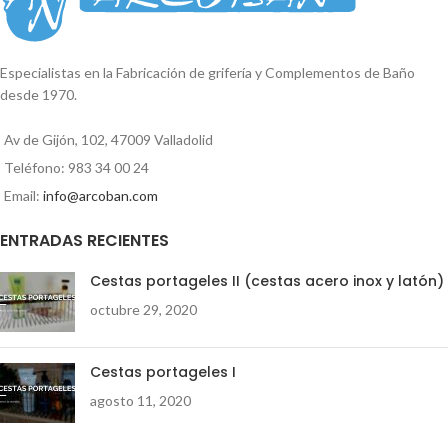
ducha antical Misisipi cuadrado
cromo 1 flexo acero 1,50cm 1
inversor (sistema palanca) con
soporte 1 flexo latón 60cm 1
Especialistas en la Fabricación de grifería y Complementos de Baño
Duchón antical circular extraplano
desde 1970.
25x25cm acero inox
Av de Gijón, 102, 47009 Valladolid
Teléfono: 983 34 00 24
Email:
info@arcoban.com
ENTRADAS RECIENTES
Cestas portageles II (cestas acero inox y latón)
octubre 29, 2020
Cestas portageles I
agosto 11, 2020