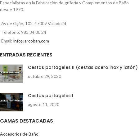
SELLA 1 flexo acero/latón 1,50cm 1
Especialistas en la Fabricación de grifería y Complementos de Baño
inversor (sistema palanca) 1
desde 1970.
Duchón circular cromo/blanco ABS
SELLA 1 jabonera regulable 1
Av de Gijón, 102, 47009 Valladolid
monomando ducha Aries
Teléfono: 983 34 00 24
Email:
info@arcoban.com
ENTRADAS RECIENTES
Cestas portageles II (cestas acero inox y latón)
octubre 29, 2020
Cestas portageles I
agosto 11, 2020
GAMAS DESTACADAS
Accesorios de Baño