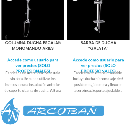
COLUMNA DUCHA ESCALA5
BARRA DE DUCHA
MONOMANDO ARIES
“GALATA”
Accede como usuario para
Accede como usuario para
ver precios (SOLO
ver precios (SOLO
PROFESIONALES)
PROFESIONALES)
Fabricada en acero inox. Se instala
Fabricada en Acero inoxidable.
sin obra. Se puede utilizar los
Incluye ducha hidromasaje de 5
huecos de una instalación anterior
posiciones, jabonera y flexo en
de soporte o barra de ducha.
Altura
acero inox. Soporte ajustable a
97,5cm. Distancia de pared a
cualquier altura. Se suministra en
rótula duchón: 42cm
.
Distancia
blister. Medidas: 67cm aproxim.
de la barra horizontal: 35cm.
Diámetro del tubo: 25mm
Conexión Directa.
Compuesto
por: 1 Barra de ducha 97,5cm 1
Mango de ducha cromo/blanco