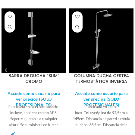
BARRA DE DUCHA “SLIM”
COLUMNA DUCHA OESTE4
CROMO
TERMOSTÁTICA INVERSA
Accede como usuario para
Accede como usuario para
ver precios (SOLO
ver precios (SOLO
PROFESIONALES)
PROFESIONALES)
Fabricada en Acero inoxidable.
Fabricada en acero
Incluye jabonera cromo ABS.
inox.
Telescópica de 92,5cm a
Soporte ajustable a cualquier
149cm.
Distancia de pared a rótula
altura. Se suministra en blister.
duchón: 38,5cm
.
Distancia de la
Medidas: 75cm aproxim. Diámetro
barra horizontal: