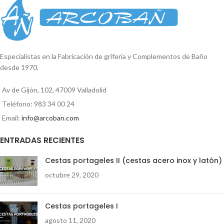
del tubo: 22mm
34,5cm
.
Conexión Directa.
M
EDIDA ESPECIAL TOMAS DE
BAÑERA
Compuesto por: 1
Columna de ducha 1 Mango de
ducha antical Pisuerga 5P circular
cromo 1 flexo acero 1,50cm 1
Especialistas en la Fabricación de grifería y Complementos de Baño
inversor (sistema palanca) 1
desde 1970.
Duchón antical extraplano circular
20cm acero inox 1 termostática
Av de Gijón, 102, 47009 Valladolid
ducha INVERSA
Teléfono: 983 34 00 24
Email:
info@arcoban.com
ENTRADAS RECIENTES
Cestas portageles II (cestas acero inox y latón)
octubre 29, 2020
Cestas portageles I
agosto 11, 2020