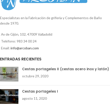
Conexión Directa.
Compuesto
Conexión Directa.
Compuesto
por: 1 Barra de ducha 97,5cm 1
por: 1 Columna de ducha 1 Mango
Mango de ducha cromo/blanco
de ducha antical circular Pisuerga 1
SELLA 1 flexo acero/latón 1,50cm 1
flexo acero 1,50cm 1 inversor
Especialistas en la Fabricación de grifería y Complementos de Baño
inversor (sistema palanca) 1
(sistema palanca) 1 Duchón antical
desde 1970.
Duchón circular cromo/blanco ABS
circular extraplano 20cm acero
SELLA 1 jabonera regulable 1
inox 1 jabonera regulable 1
Av de Gijón, 102, 47009 Valladolid
monomando ducha Aries
monomando ducha Golf
Teléfono: 983 34 00 24
Email:
info@arcoban.com
ENTRADAS RECIENTES
Cestas portageles II (cestas acero inox y latón)
octubre 29, 2020
Cestas portageles I
agosto 11, 2020