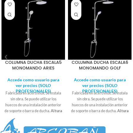
COLUMNA DUCHA ESCALA5
COLUMNA DUCHA ESCALA6
MONOMANDO ARIES
MONOMANDO GOLF
Accede como usuario para
Accede como usuario para
ver precios (SOLO
ver precios (SOLO
PROFESIONALES)
PROFESIONALES)
Fabricada en acero inox. Se instala
Fabricada en acero inox. Se instala
sin obra. Se puede utilizar los
sin obra. Se puede utilizar los
huecos de una instalación anterior
huecos de una instalación anterior
de soporte o barra de ducha.
Altura
de soporte o barra de ducha.
Altura
97,5cm. Distancia de pared a
97,5cm. Distancia de pared a
rótula duchón: 42cm
.
Distancia
rótula duchón: 42cm
.
Distancia
de la barra horizontal: 35cm.
de la barra horizontal: 35cm.