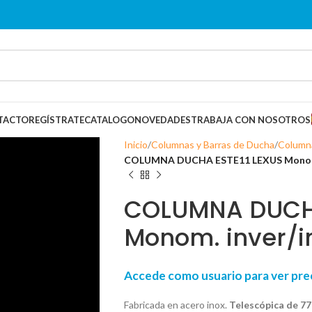
TACTO
REGÍSTRATE
CATALOGO
NOVEDADES
TRABAJA CON NOSOTROS
Inicio
Columnas y Barras de Ducha
Column
COLUMNA DUCHA ESTE11 LEXUS Monom. i
COLUMNA DUCHA
Monom. inver/in
Accede como usuario para ver p
Fabricada en acero inox.
Telescópica de 77