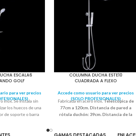
UCHA ESCALA6
COLUMNA DUCHA ESTE10
ANDO GOLF
CUADRADA A FLEXO
rio para ver precios
Accede como usuario para ver precios
OFESIONALES)
(SOLO PROFESIONALES)
o inox. Se instala sin
Fabricada en acero inox.
Telescópica de
lizar los huecos de una
77cm a 120cm. Distancia de pared a
ior de soporte o barra
rótula duchón: 39cm
.
Distancia de la
97,5cm. Distancia de
barra horizontal: 34cm. Conexión a
la duchón: 42cm
.
flexo.
Compuesto por: 1 Columna de
NTES
GAMAS DESTACADAS
ENLACE
a barra horizontal:
ducha 1 Mango de ducha antical Ebro 1