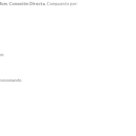
34cm. Conexión Directa.
Compuesto por:
cm
l monomando