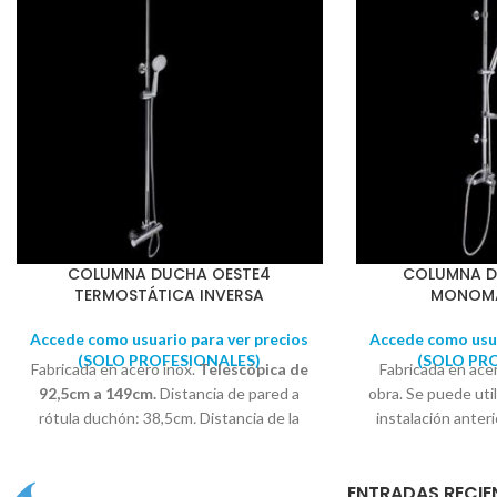
COLUMNA DUCHA OESTE4
COLUMNA D
TERMOSTÁTICA INVERSA
MONOM
Accede como usuario para ver precios
Accede como usua
(SOLO PROFESIONALES)
(SOLO PR
Fabricada en acero inox.
Telescópica de
Fabricada en acer
92,5cm a 149cm.
Distancia de pared a
obra. Se puede uti
rótula duchón: 38,5cm
.
Distancia de la
instalación anter
barra horizontal: 34,5cm
.
Conexión
de ducha.
Altura 
Directa.
M
EDIDA ESPECIAL TOMAS
pared a rótu
ENTRADAS RECIE
DE BAÑERA
Compuesto por: 1
Distancia de l