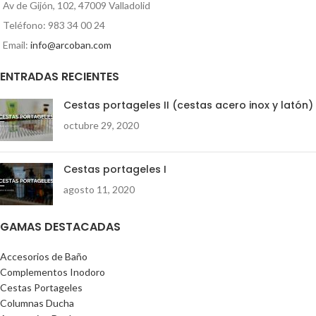
Av de Gijón, 102, 47009 Valladolid
de esencia por depósito de 120 ml
de agua.
Teléfono: 983 34 00 24
Email:
info@arcoban.com
ENTRADAS RECIENTES
Cestas portageles II (cestas acero inox y latón)
octubre 29, 2020
Cestas portageles I
agosto 11, 2020
GAMAS DESTACADAS
Accesorios de Baño
Complementos Inodoro
Cestas Portageles
Columnas Ducha