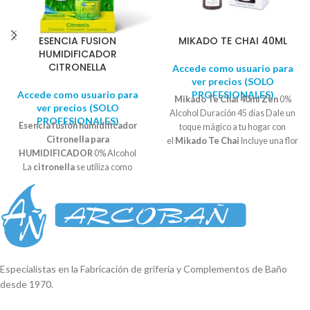
ESENCIA FUSION
MIKADO TE CHAI 40ML
HUMIDIFICADOR
CITRONELLA
Accede como usuario para
ver precios (SOLO
Accede como usuario para
PROFESIONALES)
Mikado Te Chai 40ml Zen
0%
ver precios (SOLO
Alcohol Duración 45 días Dale un
PROFESIONALES)
Esencia fusión humidificador
toque mágico a tu hogar con
Citronella para
el
Mikado Te Chai
Incluye una flor
HUMIDIFICADOR
0% Alcohol
decorativa. Perfume concentrado
La
citronella
se utiliza como
que nos aporta un poder de
repelente de insectos voladores
ambientación duradero y constante
como moscas, mosquitos y avispas.
hasta la última gota. Con notas
El olor de la
citronela
funciona
olfativas de canela, nuez moscada,
enmascarando otros olores que
jengibre y vainilla.
son atractivos para los insectos y de
esta forma el insecto no se acerca.
Las Esencias se diluyen en agua sin
Especialistas en la Fabricación de grifería y Complementos de Baño
dejar residuo, alargando la vida del
desde 1970.
difusor.
Aroma más puro e intenso.
Se recomienda un máximo de 2 ml