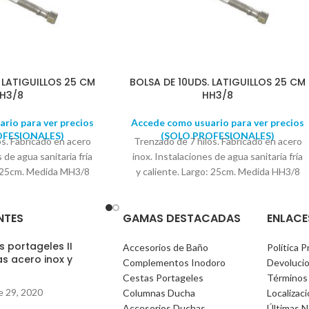
 LATIGUILLOS 25 CM
BOLSA DE 10UDS. LATIGUILLOS 25 CM
H3/8
HH3/8
rio para ver precios
Accede como usuario para ver precios
OFESIONALES)
(SOLO PROFESIONALES)
os. Fabricado en acero
Trenzado de 7 hilos. Fabricado en acero
 de agua sanitaria fría
inox. Instalaciones de agua sanitaria fría
o: 25cm. Medida MH3/8
y caliente. Largo: 25cm. Medida HH3/8
a en bolsas de 10
Se suministra en bolsas de 10
ADES
UNIDADES
NTES
GAMAS DESTACADAS
ENLACE
 portageles II
Accesorios de Baño
Política P
s acero inox y
Complementos Inodoro
Devoluci
)
Cestas Portageles
Términos
e 29, 2020
Columnas Ducha
Localizac
Accesorios Duchas
Últimas N