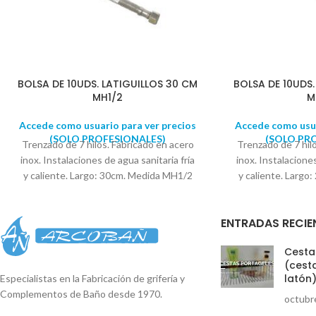
BOLSA DE 10UDS. LATIGUILLOS 30 CM
BOLSA DE 10UDS.
MH1/2
M
Accede como usuario para ver precios
Accede como usua
(SOLO PROFESIONALES)
(SOLO PR
Trenzado de 7 hilos. Fabricado en acero
Trenzado de 7 hil
inox. Instalaciones de agua sanitaria fría
inox. Instalaciones
y caliente. Largo: 30cm. Medida MH1/2
y caliente. Larg
Se suministra en bolsas de 10
Se suministr
UNIDADES
UNID
ENTRADAS RECIE
Cestas
(cesta
latón
Especialistas en la Fabricación de grifería y
Complementos de Baño desde 1970.
octubr