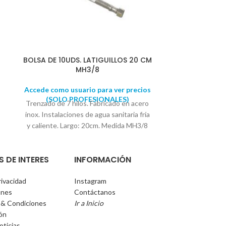
BOLSA DE 10UDS. LATIGUILLOS 20 CM
BOLSA DE 10U
MH3/8
Accede como usuario para ver precios
Accede como u
(SOLO PROFESIONALES)
(SOLO 
Trenzado de 7 hilos. Fabricado en acero
Trenzado de 7 
inox. Instalaciones de agua sanitaria fría
inox. Instalaci
y caliente. Largo: 20cm. Medida MH3/8
y caliente. L
Se suministra en bolsas de 10
H1/2
Se sumi
UNIDADES
U
S DE INTERES
INFORMACIÓN
rivacidad
Instagram
ones
Contáctanos
 & Condiciones
Ir a Inicio
ión
oticias